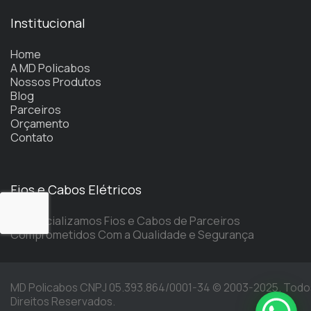
Institucional
Home
A MD Policabos
Nossos Produtos
Blog
Parceiros
Orçamento
Contato
Fios e Cabos Elétricos
Comercializamos Fios e Cabos de Parceiros
Comprometidos Com a Qualidade e Segurança
MD Policabos CNPJ 05.393.864/0001-34 © 2003-2025. Todo
Direitos Reservados.