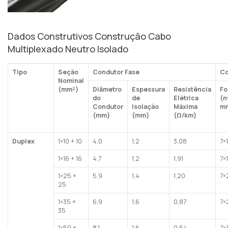
Dados Construtivos Construção Cabo
Multiplexado Neutro Isolado
Tipo
Seção
Condutor Fase
Co
Nominal
(mm²)
Diâmetro
Espessura
Resistência
Fo
do
de
Elétrica
(n
Condutor
Isolação
Máxima
m
(mm)
(mm)
(Ω/km)
Duplex
1×10 + 10
4,0
1,2
3,08
7×
1×16 + 16
4,7
1,2
1,91
7×
1×25 +
5,9
1,4
1,20
7×2
25
1×35 +
6,9
1,6
0,87
7×
35
1×50 +
8,1
1,6
0,64
7×