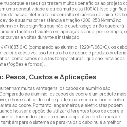
 nu porque esses fios trazem muitos benefícios ao projeto d
m uma condutividade elétrica muito alta (100%). Isso significa
tos de fiação elétrica fornecem alta eficiência de saída. Os fi
 devido à sua maior resistência à tração (200-250 N/mm2 no
umínio). Isso significa que não é quebradiço e não quebrará
ambém facilita o trabalho em aplicações onde, por exemplo, 
or curvas e voltas durante a instalação.
1,4ºF/1083,0ºC (comparado ao alumínio: 1220ºF/660ºC), os cab
 calor excessivo. Isso torna o fio de cobre o produto preferi
cabos, como cabos de altas temperaturas , que são instalados
nha (fogões e fornos).
o: Pesos, Custos e Aplicações
nu tenham muitas vantagens, os cabos de alumínio são
Comparado ao alumínio, os cabos de cobre é um produto mais
ve, o fios e cabos de cobre podem não ser a melhor escolha.
 barata ao cobre. Portanto, engenheiros e eletricistas podem
uando houver a opção de utilizar diferentes tipos de cobre e
maiores, tornando o projeto mais competitivo em termos de
 também para o sistema de para-raios o cabo nu é a melhor