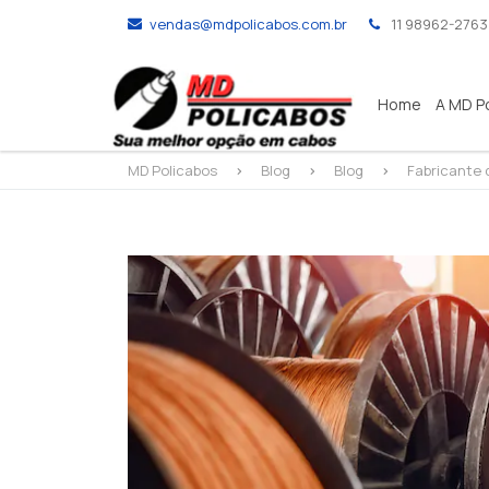
vendas@mdpolicabos.com.br
11 98962-2763
Home
A MD P
MD Policabos
>
Blog
>
Blog
>
Fabricante 