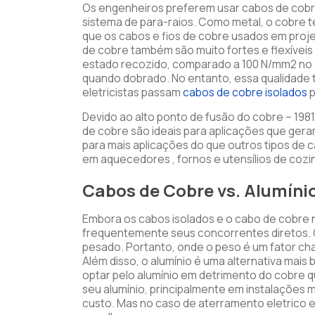
Os engenheiros preferem usar cabos de cobre
sistema de para-raios. Como metal, o cobre te
que os cabos e fios de cobre usados ​​em proje
de cobre também são muito fortes e flexíveis
estado recozido, comparado a 100 N/mm2 no al
quando dobrado. No entanto, essa qualidade t
eletricistas passam
cabos de cobre isolados
p
Devido ao alto ponto de fusão do cobre – 198
de cobre são ideais para aplicações que geram
para mais aplicações do que outros tipos de 
em aquecedores , fornos e utensílios de cozi
Cabos de Cobre vs. Alumíni
Embora os cabos isolados e o cabo de cobre 
frequentemente seus concorrentes diretos. 
pesado. Portanto, onde o peso é um fator cha
Além disso, o alumínio é uma alternativa mais
optar pelo alumínio em detrimento do cobre q
seu alumínio, principalmente em instalações 
custo. Mas no caso de aterramento eletrico e