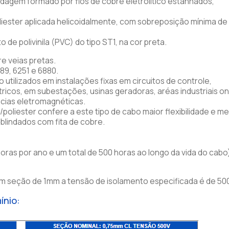
dagem formado por fios de cobre eletrolítico estanhados,
oliester aplicada helicoidalmente, com sobreposição mínima de
de polivinila (PVC) do tipo ST1, na cor preta.
e veias pretas.
9, 6251 e 6880.
 utilizados em instalações fixas em circuitos de controle,
icos, em subestações, usinas geradoras, aréas industriais o
ncias eletromagnéticas.
o/poliester confere a este tipo de cabo maior flexibilidade e m
blindados com fita de cobre.
ras por ano e um total de 500 horas ao longo da vida do cabo
om seção de 1mm a tensão de isolamento especificada é de 50
ínio: