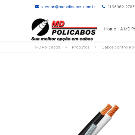
vendas@mdpolicabos.com.br
11 98962-2763
Home
A MD P
MD Policabos
>
Produtos
>
Cabos controle bl