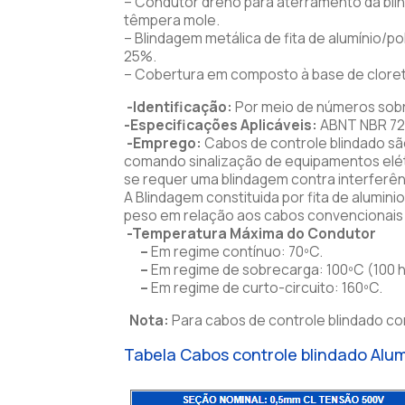
– Condutor dreno para aterramento da blin
têmpera mole.
– Blindagem metálica de fita de alumínio/p
25%.
– Cobertura em composto à base de cloreto 
-Identificação:
Por meio de números sobr
-Especificações Aplicáveis:
ABNT NBR 728
-Emprego:
Cabos de controle blindado são
comando sinalização de equipamentos elétr
se requer uma blindagem contra interferê
A Blindagem constituida por fita de alumini
peso em relação aos cabos convencionais 
-Temperatura Máxima do Condutor
–
Em regime contínuo: 70ºC.
–
Em regime de sobrecarga: 100ºC (100 ho
–
Em regime de curto-circuito: 160ºC.
Nota:
Para cabos de controle blindado c
Tabela Cabos controle blindado Alum