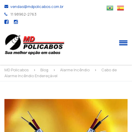
vendas@mdpolicabos.com.br
11 98962-2763
MD Policabos
>
Blog
>
Alarme Incêndio
>
Cabo de
Alarme Incêndio Endereçável