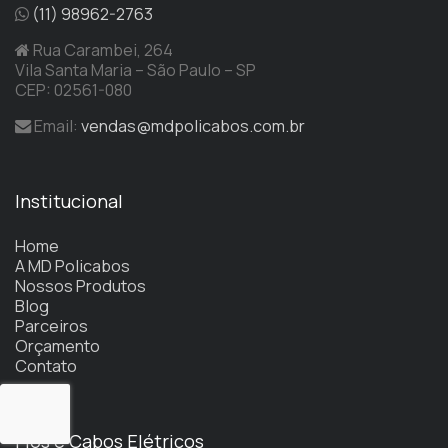
(11) 98962-2763
Rua Carambei, 264
Vila Santa Maria – São Paulo – SP
CEP: 02561-080
Email:
vendas@mdpolicabos.com.br
Institucional
Home
A MD Policabos
Nossos Produtos
Blog
Parceiros
Orçamento
Contato
Fios e Cabos Elétricos