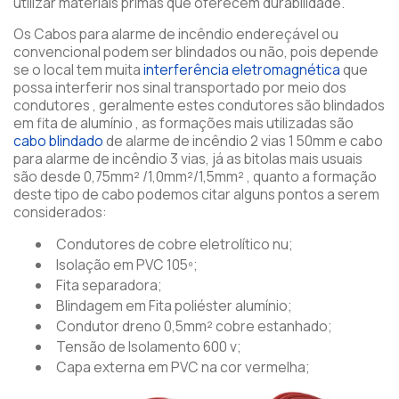
utilizar materiais primas que oferecem durabilidade.
Os Cabos para alarme de incêndio endereçável ou
convencional podem ser blindados ou não, pois depende
se o local tem muita
interferência eletromagnética
que
possa interferir nos sinal transportado por meio dos
condutores , geralmente estes condutores são blindados
em fita de alumínio , as formações mais utilizadas são
cabo blindado
de alarme de incêndio 2 vias 1 50mm e cabo
para alarme de incêndio 3 vias, já as bitolas mais usuais
são desde 0,75mm² /1,0mm²/1,5mm² , quanto a formação
deste tipo de cabo podemos citar alguns pontos a serem
considerados:
Condutores de cobre eletrolítico nu;
Isolação em PVC 105º;
Fita separadora;
Blindagem em Fita poliéster alumínio;
Condutor dreno 0,5mm² cobre estanhado;
Tensão de Isolamento 600 v;
Capa externa em PVC na cor vermelha;