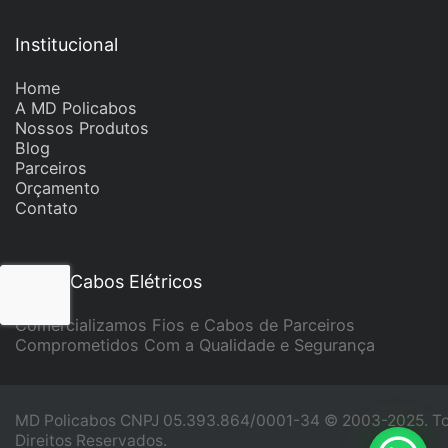
Institucional
Home
A MD Policabos
Nossos Produtos
Blog
Parceiros
Orçamento
Contato
Fios e Cabos Elétricos
Comercializamos Fios e Cabos de Parceiros
Comprometidos Com a Qualidade e Segurança
MD Policabos CNPJ 05.393.864/0001-34 © 2003-2025. T
Direitos Reservados.