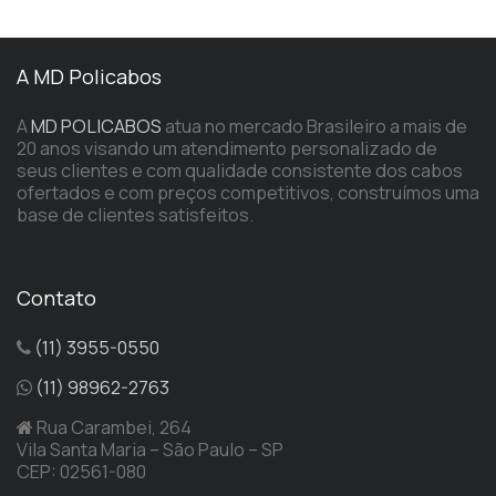
A MD Policabos
A
MD POLICABOS
atua no mercado Brasileiro a mais de
20 anos visando um atendimento personalizado de
seus clientes e com qualidade consistente dos cabos
ofertados e com preços competitivos, construímos uma
base de clientes satisfeitos.
Contato
(11) 3955-0550
(11) 98962-2763
Rua Carambei, 264
Vila Santa Maria – São Paulo – SP
CEP: 02561-080