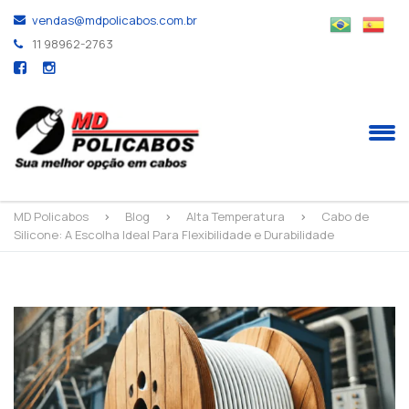
vendas@mdpolicabos.com.br
11 98962-2763
MD Policabos
>
Blog
>
Alta Temperatura
>
Cabo de
Silicone: A Escolha Ideal Para Flexibilidade e Durabilidade