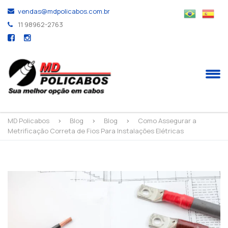
vendas@mdpolicabos.com.br
11 98962-2763
MD Policabos
>
Blog
>
Blog
>
Como Assegurar a
Metrificação Correta de Fios Para Instalações Elétricas